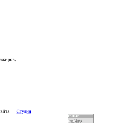
сажиров,
 сайта —
Студия